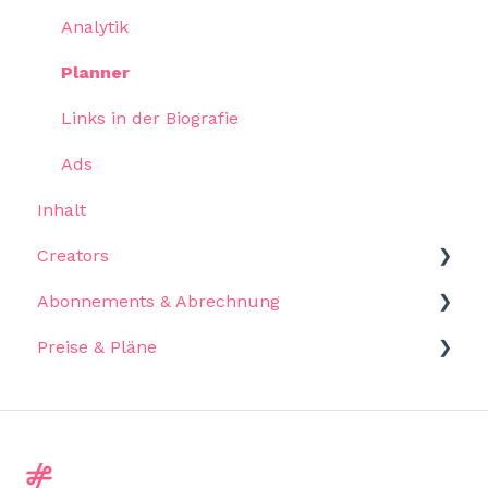
Vorschläge
Inhalt
Führen Sie Ihre Abfrage aus
Pools
Analytik
Casting Call
Verwalten Sie Ihre Benachrichtigung
Rechnungen
Planner
Anwendungsfälle
FAQ
Links in der Biografie
Einblicke-Dashboards
Ads
Inhalt
Creators
Abonnements & Abrechnung
Casting Calls
Preise & Pläne
Payments
Abonnements
Abrechnung
Eigenschaften
Zahlungsmethoden