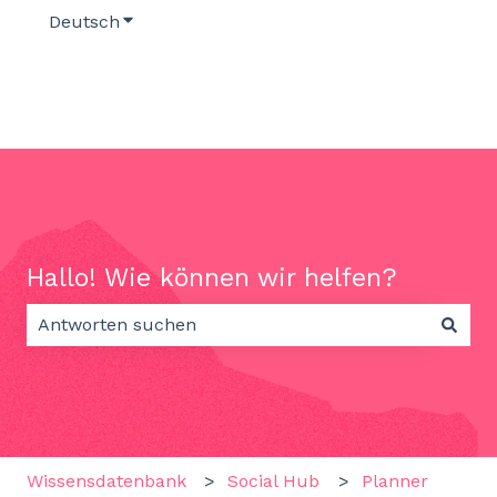
Deutsch
Untermenü für Übersetzungen anzeigen
Hallo! Wie können wir helfen?
Es gibt keine Vorschläge, da das Suchfeld leer ist.
Wissensdatenbank
Social Hub
Planner