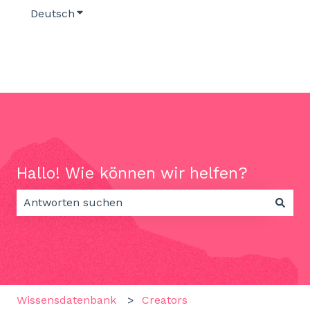
Deutsch
Untermenü für Übersetzungen anzeigen
Hallo! Wie können wir helfen?
Es gibt keine Vorschläge, da das Suchfeld leer ist.
Wissensdatenbank
Creators