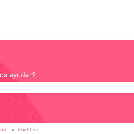
os ayudar?
mpo de búsqueda está vacío.
Hub
Analítica