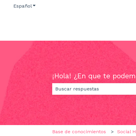
Español
Traducciones de Mostrar submenú de
¡Hola! ¿En que te podem
No hay sugerencias porque el ca
Base de conocimientos
Social 