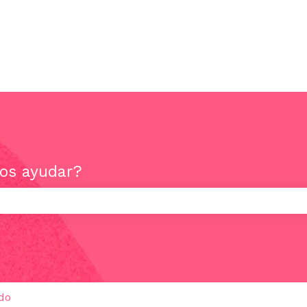
os ayudar?
mpo de búsqueda está vacío.
do