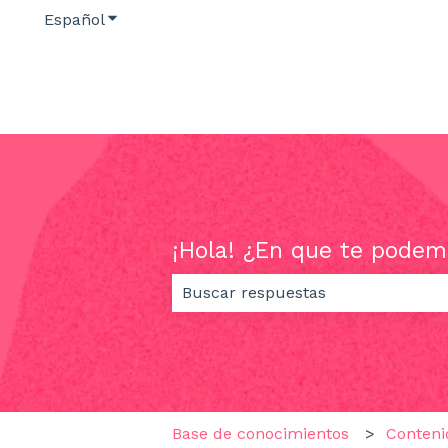
Español
Traducciones de Mostrar submenú de
¡Hola! ¿En que te podem
No hay sugerencias porque el ca
Base de conocimientos
Conteni