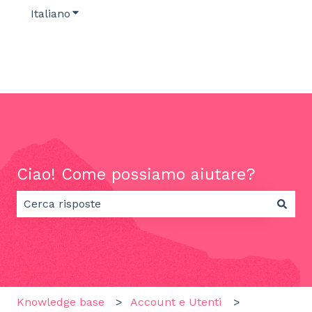
Italiano
Mostra sottomenu per le traduzioni
Ciao! Come possiamo aiutare?
Non sono presenti suggerimenti perché il campo di 
Knowledge base
Account e Utenti