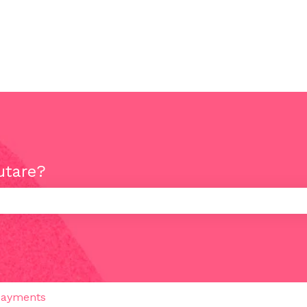
utare?
rché il campo di ricerca è vuoto.
Payments