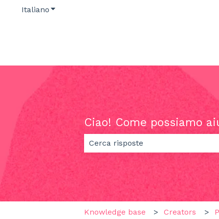
Italiano
Mostra sottomenu per le traduzioni
Ciao! Come possiamo ai
Non sono presenti suggerimenti pe
Knowledge base
Creators