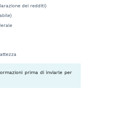
arazione dei redditi)
abile)
derale
sattezza
formazioni prima di inviarle per