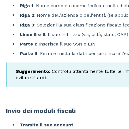
Riga 1
: Nome completo (come indicato nella dichi
Riga 2
: Nome dell'azienda o dell'entità (se applic
Riga 3
: Selezioni la sua classificazione fiscale fe
Linee 5 e 6
: Il suo indirizzo (via, città, stato, CAP)
Parte I
: Inserisca il suo SSN o EIN
Parte II
: Firmi e metta la data per certificare l'e
Suggerimento
: Controlli attentamente tutte le in
evitare ritardi.
Invio dei moduli fiscali
Tramite il suo account
: