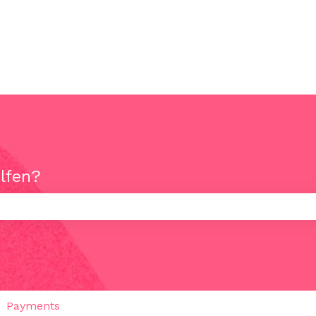
elfen?
uchfeld leer ist.
Payments