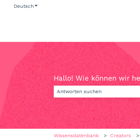
Deutsch
Untermenü für Übersetzungen anzeigen
Hallo! Wie können wir h
Es gibt keine Vorschläge, da das S
Wissensdatenbank
Creators