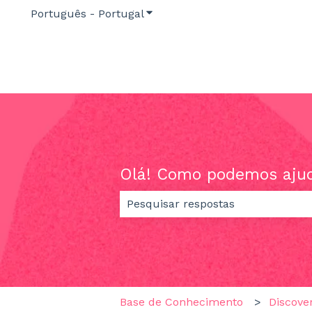
Português - Portugal
Mostrar submenu para traduç
Olá! Como podemos aju
Não existem sugestões porque o 
Base de Conhecimento
Discove