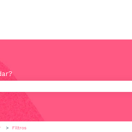
ões
dar?
campo de pesquisa está vazio.
r
Filtros