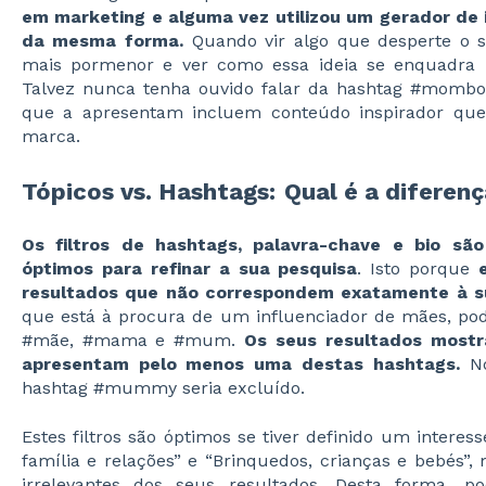
em marketing e alguma vez utilizou um gerador de i
da mesma forma.
Quando vir algo que desperte o s
mais pormenor e ver como essa ideia se enquadra 
Talvez nunca tenha ouvido falar da hashtag #mombos
que a apresentam incluem conteúdo inspirador que
marca.
Tópicos vs. Hashtags:
Qual é a diferen
Os filtros de hashtags, palavra-chave e bio são
óptimos para
refinar a sua pesquisa
. Isto porque
resultados que não correspondem exatamente à s
que está à procura de um influenciador de mães, pod
#mãe, #mama e #mum.
Os seus resultados mostr
apresentam pelo menos uma destas hashtags.
No
hashtag #mummy seria excluído.
Estes filtros são óptimos se tiver definido um interes
família e relações” e “Brinquedos, crianças e bebés”, 
irrelevantes dos seus resultados. Desta forma, p