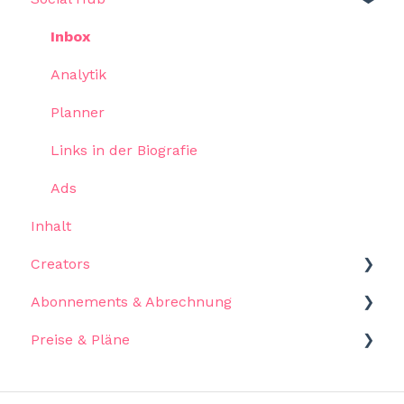
Programme
Verfolgung
Konfigurieren Sie Ihre Abfrage
Zahlungen
Inbox
Vorschläge
Inhalt
Führen Sie Ihre Abfrage aus
Pools
Analytik
Casting Call
Verwalten Sie Ihre Benachrichtigung
Rechnungen
Planner
Anwendungsfälle
FAQ
Links in der Biografie
Einblicke-Dashboards
Ads
Inhalt
Creators
Abonnements & Abrechnung
Casting Calls
Preise & Pläne
Payments
Abonnements
Abrechnung
Eigenschaften