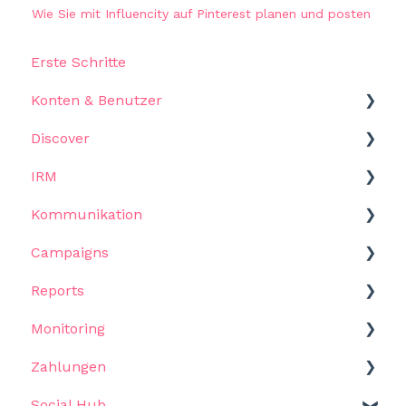
Wie Sie mit Influencity auf Pinterest planen und posten
Erste Schritte
Konten & Benutzer
Discover
Einstellungen
IRM
Starten
Kommunikation
Filter
Starten
Campaigns
Ergebnisse
Influencers
Vorlagen
Reports
Anwenderfälle
Metriken & Daten
Kontakt per E-Mail
Starten
Monitoring
KI Assistent
Listen
Massen-E-Mails
Kampagnen & Workflows
Loslegen
Zahlungen
Ansicht
Aufgaben
Reports
Wie man anfängt
Social Hub
Recruitment
Geschätzte Ergebnisse
Dashboards und Vorlagen
Erstellen Sie eine Benachrichtigung
Anfangen