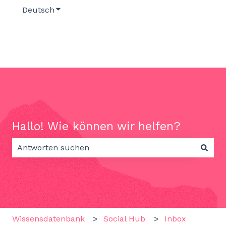
Deutsch
Untermenü für Übersetzungen anzeigen
Hallo! Wie können wir helfen?
Es gibt keine Vorschläge, da das Suchfeld leer ist.
Wissensdatenbank
Social Hub
Inbox