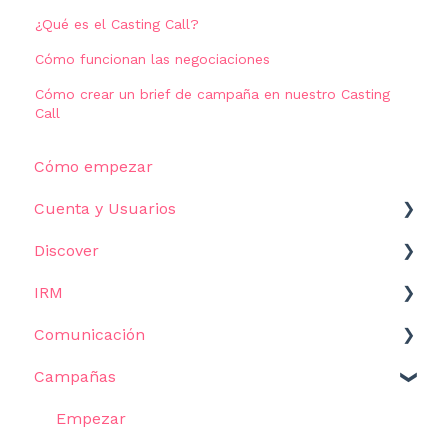
¿Qué es el Casting Call?
Cómo funcionan las negociaciones
Cómo crear un brief de campaña en nuestro Casting
Call
Cómo empezar
Cuenta y Usuarios
Discover
Ajustes
IRM
Cómo empezar
Comunicación
Filtros
Comenzar
Campañas
Resultados
Influencers
Plantillas
Casos de Uso
Métricas y datos
Campañas de email
Empezar