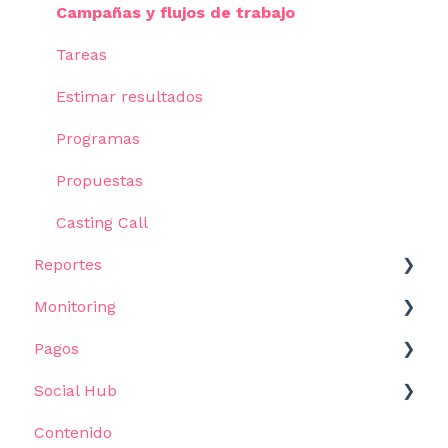
Asistente de IA
Listas
Correo Masivo
Campañas y flujos de trabajo
Vistas
Secuencias de email
Tareas
Reclutamiento
Estimar resultados
Brand Safety
Programas
Propuestas
Casting Call
Reportes
Monitoring
Empezar
Pagos
Reportes
Cómo empezar
Social Hub
Tableros y Plantillas
Crea una alerta
Cómo empezar
Contenido
Tracking
Configura tu consulta
Pagos
Inbox