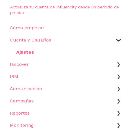
Actualiza tu cuenta de Influencity desde un periodo de
prueba
Cómo empezar
Cuenta y Usuarios
Ajustes
Discover
IRM
Cómo empezar
Comunicación
Filtros
Comenzar
Campañas
Resultados
Influencers
Plantillas
Reportes
Casos de Uso
Métricas y datos
Campañas de email
Empezar
Monitoring
Asistente de IA
Listas
Correo Masivo
Campañas y flujos de trabajo
Empezar