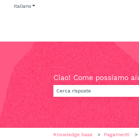
Italiano
Mostra sottomenu per le traduzioni
Ciao! Come possiamo ai
Non sono presenti suggerimenti pe
Knowledge base
Pagamenti