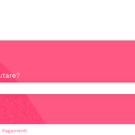
utare?
rché il campo di ricerca è vuoto.
Pagamenti