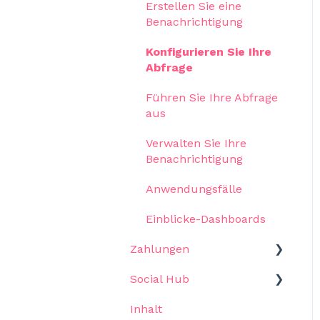
Recruitment
Dashboards und
Erstellen Sie eine
Geschätzte Ergebnisse
Vorlagen
Benachrichtigung
Programme
Verfolgung
Konfigurieren Sie Ihre
Abfrage
Vorschläge
Inhalt
Führen Sie Ihre Abfrage
Casting Call
aus
Verwalten Sie Ihre
Benachrichtigung
Anwendungsfälle
Einblicke-Dashboards
Zahlungen
Social Hub
Anfangen
Inhalt
Zahlungen
Inbox