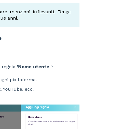
are menzioni irrilevanti. Tenga
due anni.
o
a regola
'Nome utente
':
ogni piattaforma.
k, YouTube, ecc.