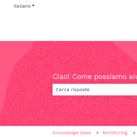
Italiano
Mostra sottomenu per le traduzioni
Ciao! Come possiamo ai
Non sono presenti suggerimenti pe
Knowledge base
Monitoring