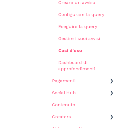
Selezione
Cruscotti e modelli
Creare un avviso
Risultati previsti e
Tracking
Configurare la query
Proposte
Contenuto
Eseguire la query
Programmi
Gestire i suoi avvisi
Proposte
Casi d'uso
Casting Call
Dashboard di
approfondimenti
Pagamenti
Social Hub
Iniziare
Contenuto
Pagamenti
Posta in arrivo
Creators
Pools
Analisi