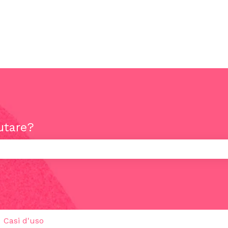
utare?
rché il campo di ricerca è vuoto.
Casi d'uso