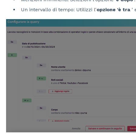
Un intervallo di tempo: Utilizzi l'
opzione 'è tra
' 