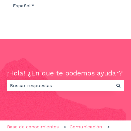
Español
Traducciones de Mostrar submenú de
¡Hola! ¿En que te podemos ayudar?
No hay sugerencias porque el campo de búsqueda e
Base de conocimientos
Comunicación