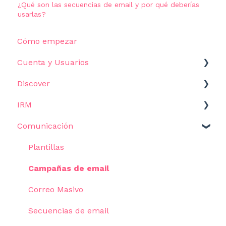
¿Qué son las secuencias de email y por qué deberías
usarlas?
Cómo empezar
Cuenta y Usuarios
Discover
Ajustes
IRM
Cómo empezar
Comunicación
Filtros
Comenzar
Resultados
Influencers
Plantillas
Casos de Uso
Métricas y datos
Campañas de email
Asistente de IA
Listas
Correo Masivo
Vistas
Secuencias de email