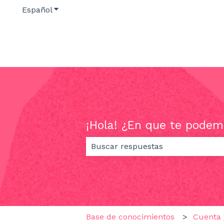
Español
Traducciones de Mostrar submenú de
¡Hola! ¿En que te podem
No hay sugerencias porque el ca
Base de conocimientos
Cuenta 