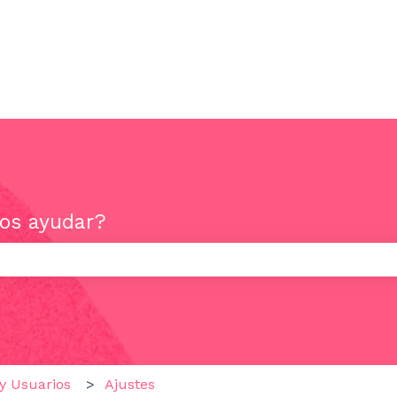
os ayudar?
mpo de búsqueda está vacío.
y Usuarios
Ajustes