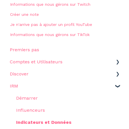
Informations que nous gérons sur Twitch
Créer une note
Je n'arrive pas à ajouter un profil YouTube
Informations que nous gérons sur TikTok
Premiers pas
Comptes et Utilisateurs
Discover
Paramètres
IRM
Premiers pas
Filtres
Démarrer
Résultats
Influenceurs
Études de cas
Indicateurs et Données