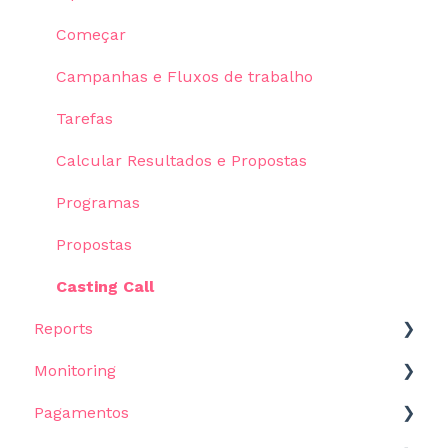
Casos de utilização
Indicadores e Dados
Campanhas de e-mail
Começar
Assistente de IA
Listas
Correio eletrónico em massa
Campanhas e Fluxos de trabalho
Visualizações
Tarefas
Recrutamento
Calcular Resultados e Propostas
Programas
Propostas
Casting Call
Reports
Monitoring
Começar
Pagamentos
Reports
Como começar