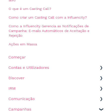
O que é um Casting Call?
Como criar um Casting Call com a Influencity?
Como a Influencity Gerencia as Notificações de
Campanha: E-mails Automáticos de Aceitação e
Rejeição
Ações em Massa
Começar
Contas e Utilizadores
Discover
Definições
IRM
Começar
Comunicação
Filtros
Começar
Campanhas
Resultados
Influencers
Modelos