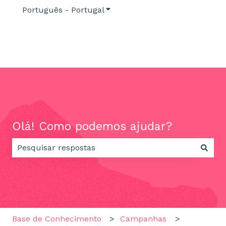
Português - Portugal
Mostrar submenu para traduç
Olá! Como podemos ajudar?
Não existem sugestões porque o campo de pesquisa
Base de Conhecimento
Campanhas