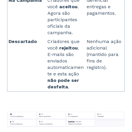
Na Campanha
Criadores que
Gerenciar
você
aceitou
.
entregas e
Agora são
pagamentos.
participantes
oficiais da
campanha.
Descartado
Criadores que
Nenhuma ação
você
rejeitou
.
adicional
E-mails são
(mantido para
enviados
fins de
automaticamen
registro).
te e esta ação
não pode ser
desfeita
.