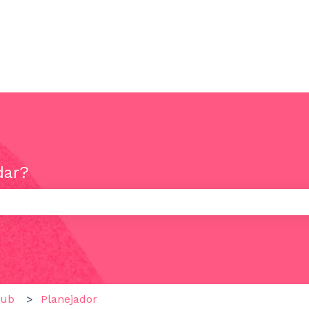
ões
dar?
campo de pesquisa está vazio.
Hub
Planejador