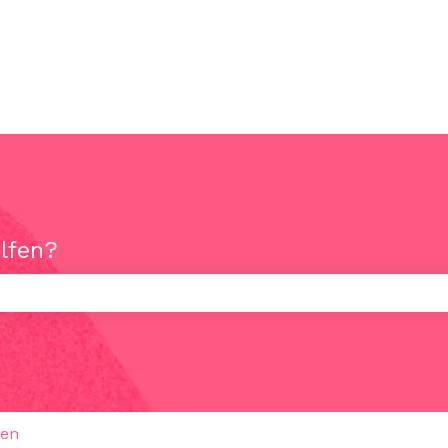
elfen?
uchfeld leer ist.
ten