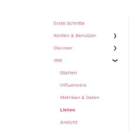
Erste Schritte
Konten & Benutzer
Discover
Einstellungen
IRM
Starten
Filter
Starten
Ergebnisse
Influencers
Anwenderfälle
Metriken & Daten
KI Assistent
Listen
Ansicht