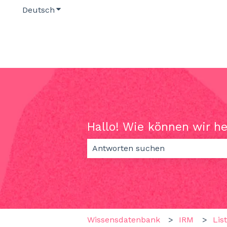
Deutsch
Untermenü für Übersetzungen anzeigen
Hallo! Wie können wir h
Es gibt keine Vorschläge, da das S
Wissensdatenbank
IRM
Lis